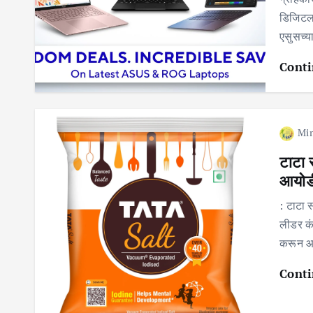
डिजिटल,
एसुसच्य
Conti
Mir
टाटा 
आयोडी
: टाटा 
लीडर कं
करून आप
Conti