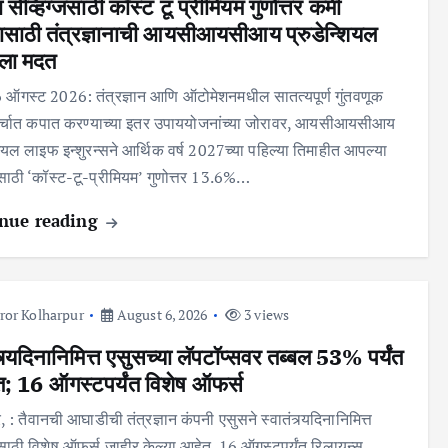
ेव्हिंग्जसाठी कॉस्ट टू प्रीमियम गुणोत्तर कमी
ासाठी तंत्रज्ञानाची आयसीआयसीआय प्रुडेन्शियल
ला मदत
06 ऑगस्ट 2026: तंत्रज्ञान आणि ऑटोमेशनमधील सातत्यपूर्ण गुंतवणूक
्चात कपात करण्याच्या इतर उपाययोजनांच्या जोरावर, आयसीआयसीआय
शियल लाइफ इन्शुरन्सने आर्थिक वर्ष 2027च्या पहिल्या तिमाहीत आपल्या
्जसाठी ‘कॉस्ट-टू-प्रीमियम’ गुणोत्तर 13.6%…
nue reading
ror Kolharpur
August 6, 2026
3 views
त्र्यदिनानिमित्त एसुसच्या लॅपटॉप्सवर तब्बल 53% पर्यंत
 16 ऑगस्टपर्यंत विशेष ऑफर्स
र, : तैवानची आघाडीची तंत्रज्ञान कंपनी एसुसने स्वातंत्र्यदिनानिमित्त
ंसाठी विशेष ऑफर्स जाहीर केल्या आहेत. 16 ऑगस्टपर्यंत रिलायन्स