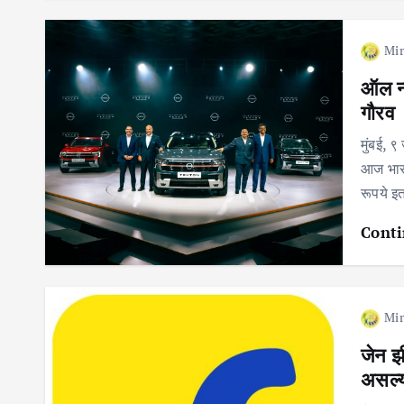
Mir
ऑल न्
गौरव
मुंबई, 
आज भारत
रूपये इ
Conti
Mir
जेन झी
असल्य