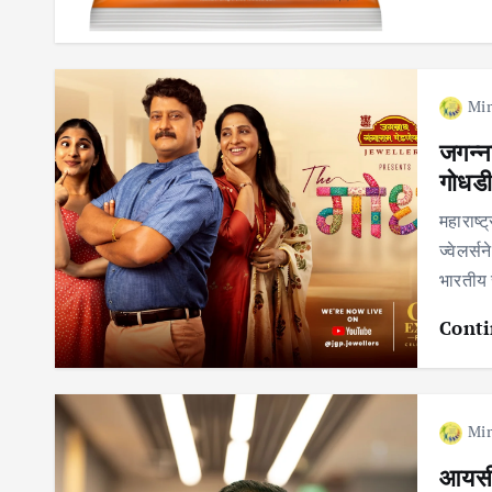
Mir
जगन्ना
गोधडी
महाराष्ट
ज्वेलर्स
भारतीय 
Conti
Mir
आयसीआ