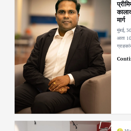
प्रीमि
कालावध
मार्ग
मुंबई, 
आता 10 
ग्राहका
Conti
Mir