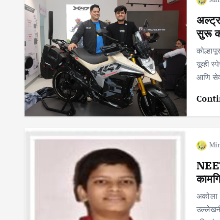
अल्ट्र
सुरू 
कोल्हाप
यूव्ही 
आणि सेवा
Conti
Mir
NEET 
कामगि
अकोला : 
उल्लेखन