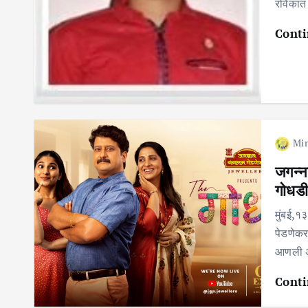
रविकांत
Conti
Mir
जगन्ना
गोधडी
मुंबई,१३
पेडणेकर 
आणली अस
Conti