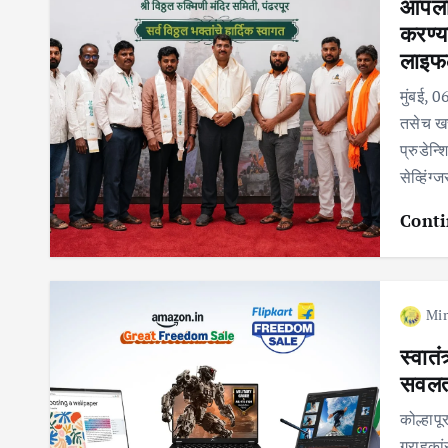
आपला स
करण्य
लाइफ
मुंबई, 
तसेच खर
प्रुडेन्
सेव्हिंग
Conti
Mir
स्वातं
सवलत;
कोल्हापू
ग्राहका