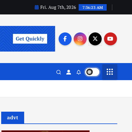
Fri. Aug 7th, 2026
7:36:25 AM
advt