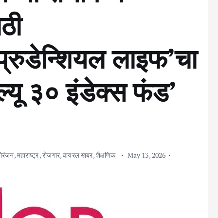
ाठी
ुडेन्शियल लाइफ’चा
ॅल्यू ३० इंडेक्स फंड’
ोरंजन
,
महाराष्ट्र
,
रोजगार
,
वायरल खबर
,
शैक्षणिक
May 13, 2026