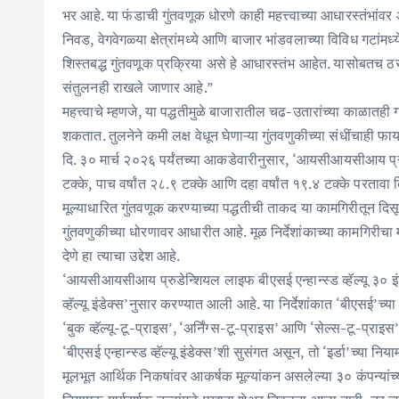
भर आहे. या फंडाची गुंतवणूक धोरणे काही महत्त्वाच्या आधारस्तंभांव
निवड, वेगवेगळ्या क्षेत्रांमध्ये आणि बाजार भांडवलाच्या विविध गटा
शिस्तबद्ध गुंतवणूक प्रक्रिया असे हे आधारस्तंभ आहेत. यासोब
संतुलनही राखले जाणार आहे.”
महत्त्वाचे म्हणजे, या पद्धतीमुळे बाजारातील चढ-उतारांच्या काळातही
शकतात. तुलनेने कमी लक्ष वेधून घेणाऱ्या गुंतवणुकीच्या संधींचाही फा
दि. ३० मार्च २०२६ पर्यंतच्या आकडेवारीनुसार, ‘आयसीआयसीआय प्रु बीए
टक्के, पाच वर्षांत २८.९ टक्के आणि दहा वर्षांत १९.४ टक्के परताव
मूल्याधारित गुंतवणूक करण्याच्या पद्धतीची ताकद या कामगिरीतून दिसून
गुंतवणुकीच्या धोरणावर आधारीत आहे. मूळ निर्देशांकाच्या कामगिरीचा म
देणे हा त्याचा उद्देश आहे.
‘आयसीआयसीआय प्रुडेन्शियल लाइफ बीएसई एन्हान्स्ड व्हॅल्यू ३० 
व्हॅल्यू इंडेक्स’नुसार करण्यात आली आहे. या निर्देशांकात ‘बीएसई’
‘बुक व्हॅल्यू-टू-प्राइस’, ‘अर्निंग्स-टू-प्राइस’ आणि ‘सेल्स-टू-प्
‘बीएसई एन्हान्स्ड व्हॅल्यू इंडेक्स’शी सुसंगत असून, तो ‘इर्डा’च्
मूलभूत आर्थिक निकषांवर आकर्षक मूल्यांकन असलेल्या ३० कंपन्यांच्या