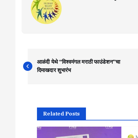
P
आळंदी येथे “विश्वमंगल मराठी फाउंडेशन”चा
o
दिमाखदार शुभारंभ
s
t
Related Posts
n
M