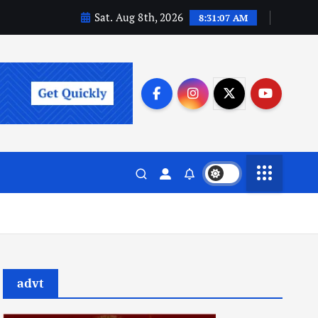
Sat. Aug 8th, 2026
8:31:08 AM
advt