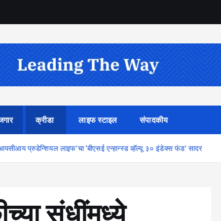
जगार
क्रीडा
लाइफ स्टाइल
संपादकीय
ीआयसीआय प्रुडेन्शियल लाइफ’चा ‘बीएसई एन्हान्स्ड व्हॅल्यू ३० इंडेक्स फंड’ सादर
च्या संधींमध्ये