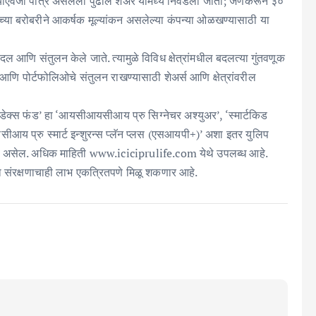
 त्याऐवजी पात्र असलेला पुढील शेअर यामध्ये निवडला जातो; जेणेकरून ३०
च्या बरोबरीने आकर्षक मूल्यांकन असलेल्या कंपन्या ओळखण्यासाठी या
ल आणि संतुलन केले जाते. त्यामुळे विविध क्षेत्रांमधील बदलत्या गुंतवणूक
णि पोर्टफोलिओचे संतुलन राखण्यासाठी शेअर्स आणि क्षेत्रांवरील
ंडेक्स फंड’ हा ‘आयसीआयसीआय प्रु सिग्नेचर अश्युअर’, ‘स्मार्टकिड
 प्रु स्मार्ट इन्शुरन्स प्लॅन प्लस (एसआयपी+)’ अशा इतर युलिप
ुविधाही असेल. अधिक माहिती www.iciciprulife.com येथे उपलब्ध आहे.
च्या संरक्षणाचाही लाभ एकत्रितपणे मिळू शकणार आहे.