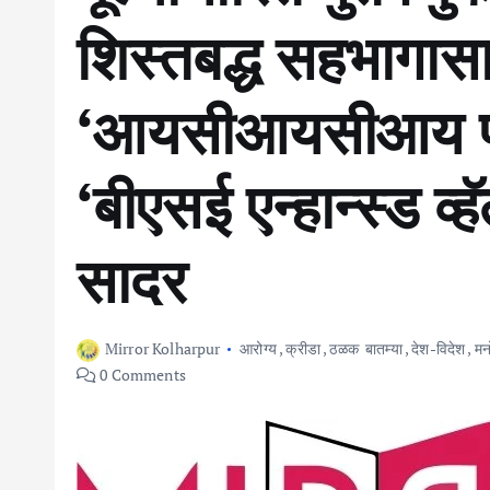
शिस्तबद्ध सहभागास
‘आयसीआयसीआय प्र
‘बीएसई एन्हान्स्ड व्ह
सादर
Mirror Kolharpur
आरोग्य
,
क्रीडा
,
ठळक बातम्या
,
देश-विदेश
,
मन
0 Comments