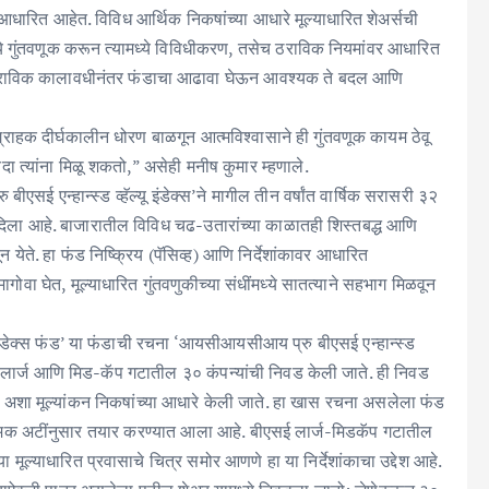
र आधारित आहेत. विविध आर्थिक निकषांच्या आधारे मूल्याधारित शेअर्सची
ंमध्ये गुंतवणूक करून त्यामध्ये विविधीकरण, तसेच ठराविक नियमांवर आधारित
तच ठराविक कालावधीनंतर फंडाचा आढावा घेऊन आवश्यक ते बदल आणि
 ग्राहक दीर्घकालीन धोरण बाळगून आत्मविश्वासाने ही गुंतवणूक कायम ठेवू
यदा त्यांना मिळू शकतो,” असेही मनीष कुमार म्हणाले.
सई एन्हान्स्ड व्हॅल्यू इंडेक्स’ने मागील तीन वर्षांत वार्षिक सरासरी ३२
ा दिला आहे. बाजारातील विविध चढ-उतारांच्या काळातही शिस्तबद्ध आणि
 येते. हा फंड निष्क्रिय (पॅसिव्ह) आणि निर्देशांकावर आधारित
ागोवा घेत, मूल्याधारित गुंतवणुकीच्या संधींमध्ये सातत्याने सहभाग मिळवून
इंडेक्स फंड’ या फंडाची रचना ‘आयसीआयसीआय प्रु बीएसई एन्हान्स्ड
च्या लार्ज आणि मिड-कॅप गटातील ३० कंपन्यांची निवड केली जाते. ही निवड
राइस’ अशा मूल्यांकन निकषांच्या आधारे केली जाते. हा खास रचना असलेला फंड
या नियामक अटींनुसार तयार करण्यात आला आहे. बीएसई लार्ज-मिडकॅप गटातील
 मूल्याधारित प्रवासाचे चित्र समोर आणणे हा या निर्देशांकाचा उद्देश आहे.