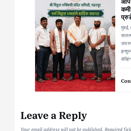
n
आपला
कमी
प्र
मुंबई
सातत्
उपाय
इन्शु
सेव्ह
Con
Leave a Reply
Your email address will not be published.
Required fie