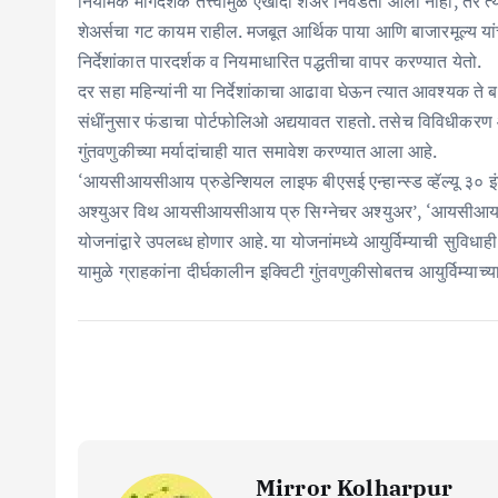
नियामक मार्गदर्शक तत्त्वांमुळे एखादा शेअर निवडता आला नाही, तर
शेअर्सचा गट कायम राहील. मजबूत आर्थिक पाया आणि बाजारमूल्य यां
निर्देशांकात पारदर्शक व नियमाधारित पद्धतीचा वापर करण्यात येतो.
दर सहा महिन्यांनी या निर्देशांकाचा आढावा घेऊन त्यात आवश्यक ते बद
संधींनुसार फंडाचा पोर्टफोलिओ अद्ययावत राहतो. तसेच विविधीकरण आ
गुंतवणुकीच्या मर्यादांचाही यात समावेश करण्यात आला आहे.
‘आयसीआयसीआय प्रुडेन्शियल लाइफ बीएसई एन्हान्स्ड व्हॅल्यू ३० इ
अश्युअर विथ आयसीआयसीआय प्रु सिग्नेचर अश्युअर’, ‘आयसीआयसीआय
योजनांद्वारे उपलब्ध होणार आहे. या योजनांमध्ये आयुर्विम्याची स
यामुळे ग्राहकांना दीर्घकालीन इक्विटी गुंतवणुकीसोबतच आयुर्विम्या
Mirror Kolharpur