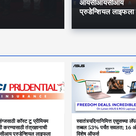
प्रुडेन्शियल लाइ
आयसीआयसीआय
प्रुडेन्शियल लाइफला
िंग्जसाठी कॉस्ट टू प्रीमियम
स्वातंत्र्यदिनानिमित्त एसुसच्या लॅ
मी करण्यासाठी तंत्रज्ञानाची
तब्बल 53% पर्यंत सवलत; 16 ऑग
आय प्रुडेन्शियल लाइफला
विशेष ऑफर्स