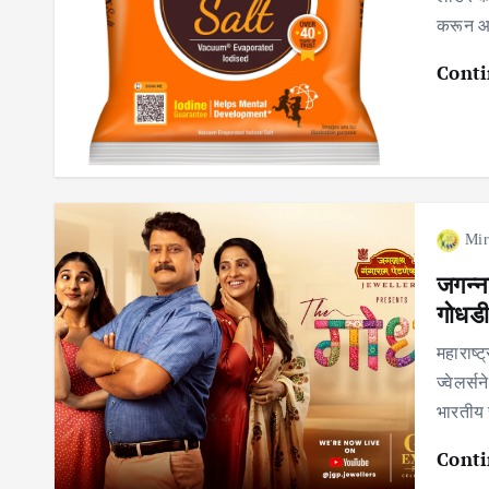
करून आप
Conti
Mir
जगन्ना
गोधडी
महाराष्ट
ज्वेलर्स
भारतीय 
Conti