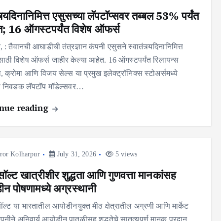
त्र्यदिनानिमित्त एसुसच्या लॅपटॉप्सवर तब्बल 53% पर्यंत
 16 ऑगस्टपर्यंत विशेष ऑफर्स
र, : तैवानची आघाडीची तंत्रज्ञान कंपनी एसुसने स्वातंत्र्यदिनानिमित्त
ंसाठी विशेष ऑफर्स जाहीर केल्या आहेत. 16 ऑगस्टपर्यंत रिलायन्स
 क्रोमा आणि विजय सेल्स या प्रमुख इलेक्ट्रॉनिक्स स्टोअर्समध्ये
ा निवडक लॅपटॉप मॉडेल्सवर…
nue reading
ror Kolharpur
July 31, 2026
5 views
सॉल्ट खात्रीशीर शुद्धता आणि गुणवत्ता मानकांसह
न पोषणामध्ये अग्रस्थानी
सॉल्ट या भारतातील आयोडीनयुक्त मीठ क्षेत्रातील अग्रणी आणि मार्केट
पनीने अनिवार्य आयोडीन पातळीसह शुद्धतेचे सातत्यपूर्ण मानक प्रदान