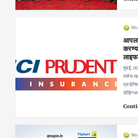
Mir
आपला स
करण्य
लाइफ
मुंबई, 
तसेच खर
प्रुडेन्
सेव्हिंग
Conti
Mir