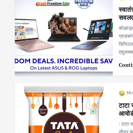
स्वातं
सवलत;
कोल्हापू
ग्राहका
डिजिटल,
एसुसच्य
Conti
Mir
टाटा 
आयोडी
: टाटा 
लीडर कं