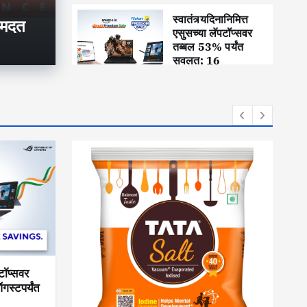
फला मदत
53%
स्वातंत्र्यदिनानिमित्त
 मदत
एसुसच्या लॅपटॉप्सवर
तब्बल 53% पर्यंत
सवलत; 16
ऑगस्टपर्यंत विशेष
ऑफर्स
पटॉप्सवर
ज
स्टपर्यंत
श