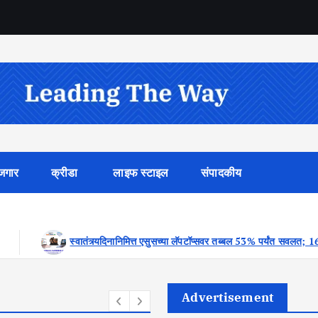
जगार
क्रीडा
लाइफ स्टाइल
संपादकीय
या लॅपटॉप्सवर तब्बल 53% पर्यंत सवलत; 16 ऑगस्टपर्यंत विशेष ऑफर्स
टाट
Advertisement