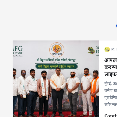
Mir
आपला स
करण्य
लाइफ
मुंबई, 
तसेच खर
प्रुडेन्
सेव्हिंग
Conti