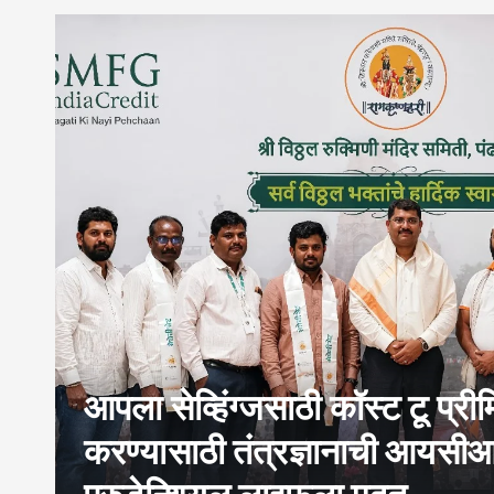
आपला सेव्हिंग्जसाठी कॉस्ट टू प्री
े
करण्यासाठी तंत्रज्ञानाची आय